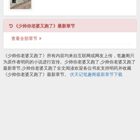
《少帅你老婆又跑了》最新章节
查看全部章节
《少帅你老婆又跑了》所有内容均来自互联网或网友上传，笔趣阁只
为原作者明药的小说进行宣传。少帅你老婆又跑了,少帅你老婆又跑了
最新章节,少帅你老婆又跑了全文阅读欢迎各位书友支持明药并收藏
《少帅你老婆又跑了》最新章节。
伏天记笔趣阁最新章节下载