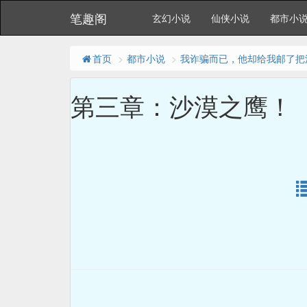
笔趣阁
玄幻小说
仙侠小说
都市小
首页
都市小说
我诈骗而已，他却给我邮了把
第三章：沙漠之鹰！（